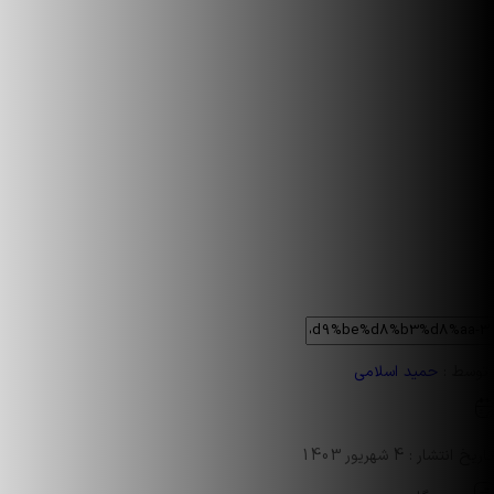
توسط :
حمید اسلامی
تاریخ انتشار : 4 شهریور 1403