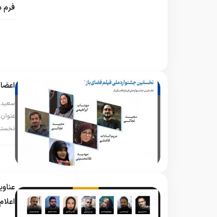
فرم د
@fa
اعضا
سعید 
عنوان
نخستی
@fa
عناوی
اعلام