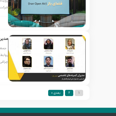
رویداد
شرکت‌
@fa
مدیرا
جمعی 
روابط
چراغی
@fa
1
2
بعدی »