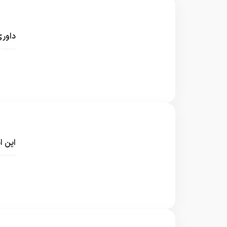
داور
@fa
اپن ای
@fa