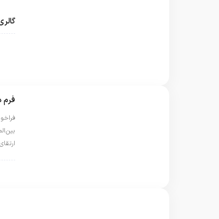
گالری
@fa
فرم 
فراخوا
بین‌ال
ارتقای
@fa