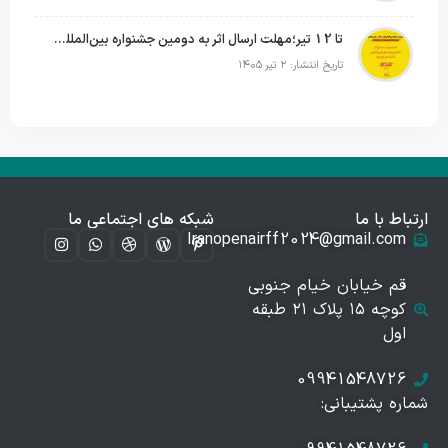
تا 12 تیر؛مهلت ارسال اثر به دومین جشنواره بین‌المللی فیلم فضای باز تمدید شد
تاریخ انتشار: ۲ تیر ۱۴۰۵
ارتباط با ما
شبکه های اجتماعی ما
Iranopenairff2024@gmail.com
قم خیابان خیام جنوبی
کوچه ۱۵ پلاک ۲۱ طبقه
اول
09941548726
شماره پشتیبانی: