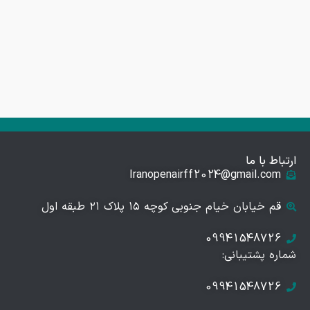
ارتباط با ما
Iranopenairff2024@gmail.com
قم خیابان خیام جنوبی کوچه ۱۵ پلاک ۲۱ طبقه اول
09941548726
شماره پشتیبانی:
09941548726