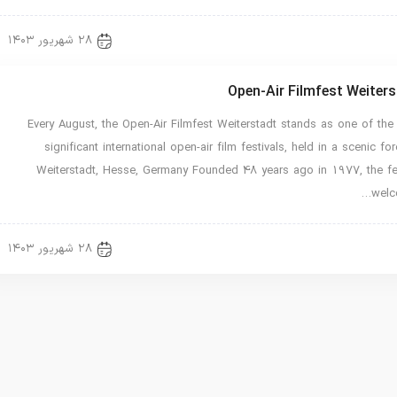
۲۸ شهریور ۱۴۰۳
Transla
اخبار ویژه
Open-Air Filmfest Weiter
Every August, the Open-Air Filmfest Weiterstadt stands as one of th
significant international open-air film festivals, held in a scenic for
Weiterstadt, Hesse, Germany Founded 48 years ago in 1977, the fes
welc
۲۸ شهریور ۱۴۰۳
Transla
اخبار ویژه