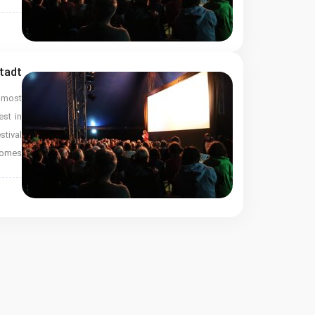
ted
stadt
e most
est in
tival
omes…
ted