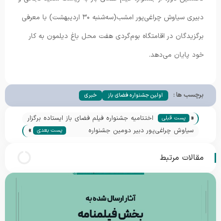
دبیری سیاوش چراغی‌پور امشب(سه‌شنبه ۳۰ اردیبهشت) با معرفی
برگزیدگان در اقامتگاه بوم‌گردی هفت محل باغ دیلمون به کار
خود پایان می‌دهد.
برچسب ها :
اولین جشنواره فضای باز
خبری
«
اختتامیه جشنواره فیلم فضای باز ایستاده برگزار
پست قبلی
»
شد؛ اسب بالدار به «قوتار» رسید
سیاوش چراغی‌پور دبیر دومین جشنواره
پست بعدی
بین‌المللی فیلم فضای باز ایران شد
مقالات مرتبط