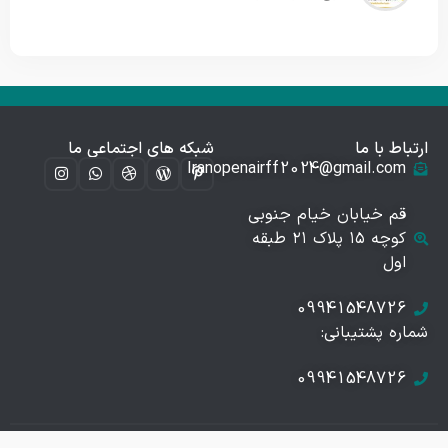
ارتباط با ما
شبکه های اجتماعی ما
Iranopenairff2024@gmail.com
قم خیابان خیام جنوبی
کوچه ۱۵ پلاک ۲۱ طبقه
اول
09941548726
شماره پشتیبانی:
09941548726