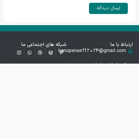
ارتباط با ما
شبکه های اجتماعی ما
Iranopenairff2024@gmail.com
قم خیابان خیام جنوبی
کوچه ۱۵ پلاک ۲۱ طبقه
اول
09941548726
شماره پشتیبانی:
09941548726