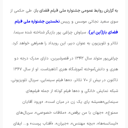
به گزارش روابط عمومی جشنواره ملی فیلم فضای باز
، طی حکمی از
سوی سعید نجاتی موسس و رییس
نخستین جشنواره ملی فیلم
فضای باز(اپن ایر)
، سیاوش چراغی پور بازیگر شناخته شده سینما،
تئاتر و تلویزیون به عنوان دبیر، این رویداد را همراهی خواهد کرد.
چراغی‌پور متولد سال ۱۳۴۲ در قصرشیرین، دارای مدرک درجه دو
هنری و دانش‌آموخته آموزشگاه هنری آناهیتاست. او از سال ۱۳۶۷
تاکنون در بیش از ۷۰ تئاتر، ده‌ها فیلم سینمایی، سریال تلویزیونی،
شبکه نمایش خانگی و ده‌ها فیلم کوتاه از جمله فیلم‌های
سینمایی«همیشه پای یک زن در میان است»، «ورود آقایان
ممنوع»، «جهان با من برقص»، «ملاقات خصوصی»، سریال‌های
«لیسانسه‌ها»، «بچه مهندس»، «جیران»، «آفتاب پرست» و… ایفای