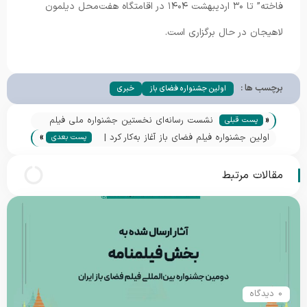
فاخته” تا ۳۰ اردیبهشت ۱۴۰۴ در اقامتگاه هفت‌محل دیلمون
لاهیجان در حال برگزاری است.
برچسب ها :
اولین جشنواره فضای باز
خبری
«
ٖنشست رسانه‌ای نخستین جشنواره ملی فیلم
پست قبلی
»
فضای باز برگزار شد | چراغی‌پور: سینماگران به
اولین جشنواره فیلم فضای باز آغاز به‌کار کرد |
پست بعدی
دعوت سینما و طبیعت با یک کوله‌پشتی آمدند
لذت تماشای فیلم کوتاه زیر نور ماه
مقالات مرتبط
0 دیدگاه