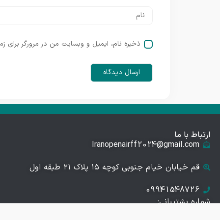
ذخیره نام، ایمیل و وبسایت من در مرورگر برای زم
ارتباط با ما
Iranopenairff2024@gmail.com
قم خیابان خیام جنوبی کوچه ۱۵ پلاک ۲۱ طبقه اول
09941548726
شماره پشتیبانی: