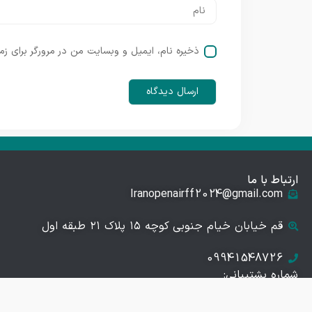
ذخیره نام، ایمیل و وبسایت من در مرورگر برای زم
ارتباط با ما
Iranopenairff2024@gmail.com
قم خیابان خیام جنوبی کوچه ۱۵ پلاک ۲۱ طبقه اول
09941548726
شماره پشتیبانی:
09941548726