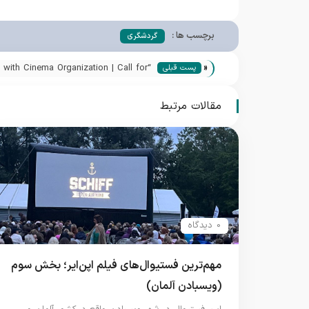
برچسب ها :
گردشگری
«
d with Cinema Organization | Call for
پست قبلی
rs to be Released in the Near Future
مقالات مرتبط
0 دیدگاه
مهم‌ترین فستیوال‌های فیلم اپن‌ایر؛ بخش سوم
(ویسبادن آلمان)