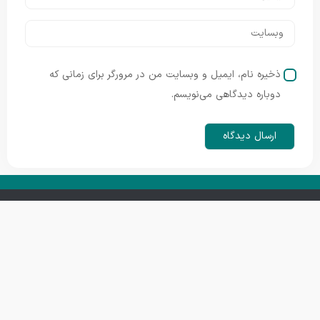
ذخیره نام، ایمیل و وبسایت من در مرورگر برای زمانی که
دوباره دیدگاهی می‌نویسم.
ارتباط با ما
شبکه های اجتماعی ما
Iranopenairff2024@gmail.com
قم خیابان خیام جنوبی
کوچه ۱۵ پلاک ۲۱ طبقه
اول