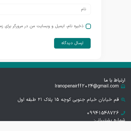
ذخیره نام، ایمیل و وبسایت من در مرورگر برای زم
ارتباط با ما
Iranopenairff2024@gmail.com
قم خیابان خیام جنوبی کوچه ۱۵ پلاک ۲۱ طبقه اول
09941548726
شماره پشتیبانی: