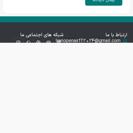
ارتباط با ما
شبکه های اجتماعی ما
Iranopenairff2024@gmail.com
قم خیابان خیام جنوبی
کوچه ۱۵ پلاک ۲۱ طبقه
اول
09941548726
شماره پشتیبانی:
09941548726
1403 © تمامی حقوق برای جشنواره فیلم اپن‌ایر محفوظ می باشد و کپی برداری از محتوا
مجاز نمی‌باشد.