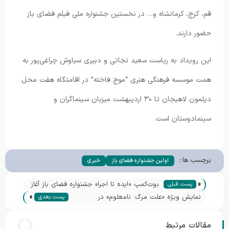
قم، کرج، کرمانشاه و… در نخستین جشنواره ملی فیلم فضای باز
حضور دارند.
این رویداد به ریاست سعید نجاتی و دبیری سیاوش چراغی‌پور به
همت موسسه فرهنگی هنری “موج فاخته” در اقامتگاه هفت محل
دیلمون لاهیجان تا ۳۰ اردیبهشت میزبان سینماگران و
سینمادوستان است.
برچسب ها :
اولین جشنواره فضای باز
خبری
«
بوت‌کمپ «ایده تا اجرا» جشنواره فضای باز آغاز
پست قبلی
»
به کار کرد | از رسیدن به ایده فیلم کوتاه تا
نمایش ویژه «علت مرگ: نامعلوم» در
پست بعدی
تعریف درام و عناصر آن
جشنواره ملی فیلم فضای باز | انتشار جدول
برنامه‌ها
مقالات مرتبط