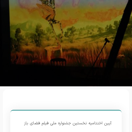
آیین اختتامیه نخستین جشنواره ملی فیلم فضای باز