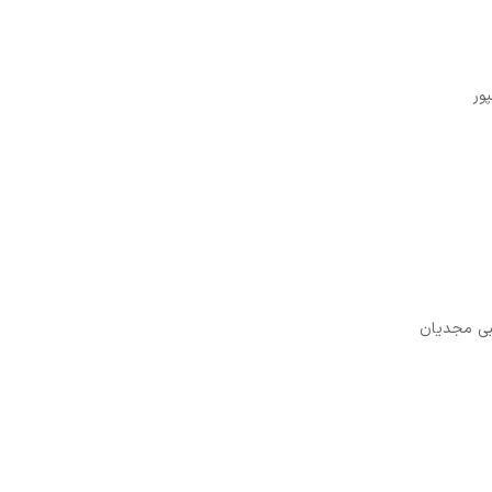
ور
بی مجدیان