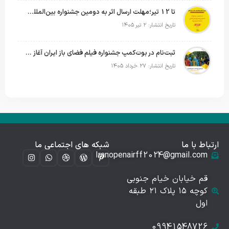
تا 12 تیر؛مهلت ارسال اثر به دومین جشنواره بین‌المللی فیلم فضای باز تمدید شد
تاریخ انتشار: ۲ تیر ۱۴۰۵
ثبت‌نام در بوت‌کمپ جشنواره فیلم فضای باز ایران آغاز شد؛ تجربه ساخت فیلم کوتاه در فضای باز
تاریخ انتشار: ۲۷ خرداد ۱۴۰۵
ارتباط با ما
شبکه های اجتماعی ما
Iranopenairff2024@gmail.com
قم خیابان خیام جنوبی
کوچه ۱۵ پلاک ۲۱ طبقه
اول
09941548726