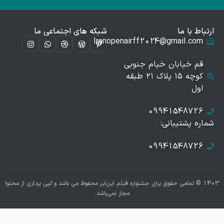
ارتباط با ما
شبکه های اجتماعی ما
Iranopenairff2024@gmail.com
قم خیابان خیام جنوبی
کوچه ۱۵ پلاک ۲۱ طبقه
اول
09941548726
شماره پشتیبانی:
09941548726
1403 © تمامی حقوق برای جشنواره فیلم اپن‌ایر محفوظ می باشد و کپی برداری از محتوا
مجاز نمی‌باشد.