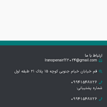
ارتباط با ما
Iranopenairff2024@gmail.com
قم خیابان خیام جنوبی کوچه ۱۵ پلاک ۲۱ طبقه اول
09941548726
شماره پشتیبانی:
09941548726