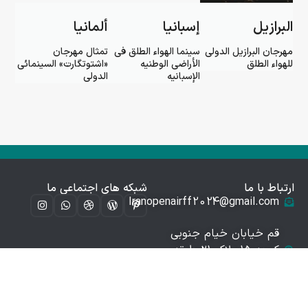
البرازیل
إسبانیا
ألمانیا
مهرجان البرازیل الدولی
سینما الهواء الطلق فی
تمثال مهرجان
للهواء الطلق
الأراضی الوطنیه
«اشتوتگارت» السینمائی
الإسبانیه
الدولی
ارتباط با ما
شبکه های اجتماعی ما
Iranopenairff2024@gmail.com
قم خیابان خیام جنوبی
کوچه ۱۵ پلاک ۲۱ طبقه
اول
09941548726