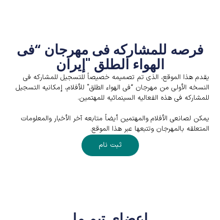
فرصه للمشارکه فی مهرجان “فی
الهواء الطلق "إیران
یقدم هذا الموقع، الذی تم تصمیمه خصیصاً للتسجیل للمشارکه فی
النسخه الأولى من مهرجان “فی الهواء الطلق" للأفلام، إمکانیه التسجیل
للمشارکه فی هذه الفعالیه السینمائیه للمهتمین.
یمکن لصانعی الأفلام والمهتمین أیضاً متابعه آخر الأخبار والمعلومات
المتعلقه بالمهرجان وتتبعها عبر هذا الموقع.
ثبت نام
اعضای تیم ما