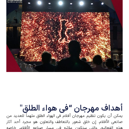
أهداف مهرجان “فی هواء الطلق"
یمکن أن یکون تنظیم مهرجان أفلام فی الهواء الطلق ملهماً للعدید من
صانعی الأفلام. إن خلق شعور بالتعاطف والتعاون هو مجرد أحد آثار
هذه الفعالیه، والتی ستکون مؤثره فی مسار صناعه الأفلام، خاصه