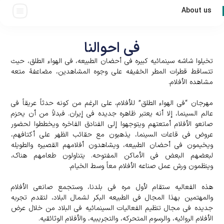
About us
فی احوالنا
تخیلوا شاشه سینمائیه کبیره فی أحضان الطبیعه، فی الهواء الطلق، حیث
تتساقط قطرات المطر الخفیفه على وجوه المشاهدین، مضاعفهً متعه
مشاهده الأفلام.
مهرجان “فی الهواء الطلق” للأفلام، على الرغم من کونه حدثاً عریقاً فی
عالم السینما، إلا أنه یعتبر ظاهره جدیده فی إیران. فبدلاً من أن یحزم
صانعو الأفلام أمتعتهم ویتوجهوا إلى الفنادق الفاخره ویخططوا لحضور
عروض فی قاعات السینما، یذهبون مع حقائب الظهر على أکتافهم،
ویخیمون فی أحضان الطبیعه، ویشاهدون أفلامهم القصیره والطویله
لبعضهم البعض فی الأماکن المفتوحه. یتناولون طعامهم هناک،
وینظمون ورش عمل صناعه الأفلام معاً وسط الخیام.
هذه الفعالیه ستقام لأول مره فی بلدنا، وستجمع صانعی الأفلام
والمهتمین بهذا المجال فی الطبیعه البکر لشمال البلاد، لتقدم تجربه
جدیده فی مجال تنظیم الفعالیات السینمائیه فی البلاد من خلال عرض
الأفلام الروائیه، والرسوم المتحرکه، والتجریبیه، والأفلام الوثائقیه.