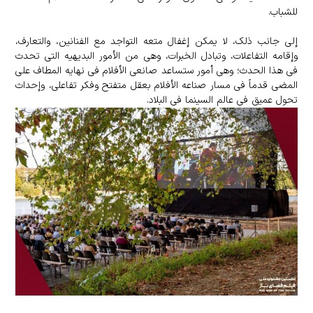
للشباب.
إلى جانب ذلک، لا یمکن إغفال متعه التواجد مع الفنانین، والتعارف،
وإقامه التفاعلات، وتبادل الخبرات، وهی من الأمور البدیهیه التی تحدث
فی هذا الحدث؛ وهی أمور ستساعد صانعی الأفلام فی نهایه المطاف على
المضی قدماً فی مسار صناعه الأفلام بعقل متفتح وفکر تفاعلی، وإحداث
تحول عمیق فی عالم السینما فی البلاد.